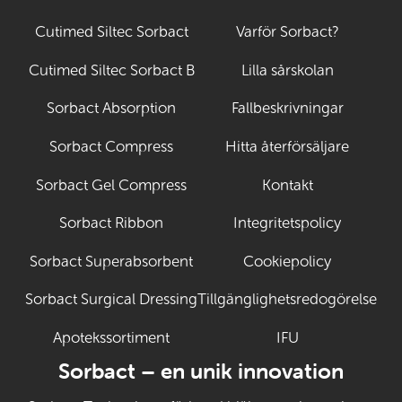
Cutimed Siltec Sorbact
Varför Sorbact?
Cutimed Siltec Sorbact B
Lilla sårskolan
Sorbact Absorption
Fallbeskrivningar
Sorbact Compress
Hitta återförsäljare
Sorbact Gel Compress
Kontakt
Sorbact Ribbon
Integritetspolicy
Sorbact Superabsorbent
Cookiepolicy
Sorbact Surgical Dressing
Tillgänglighetsredogörelse
Apotekssortiment
IFU
(Öppnas i ny fli
Sorbact – en unik innovation