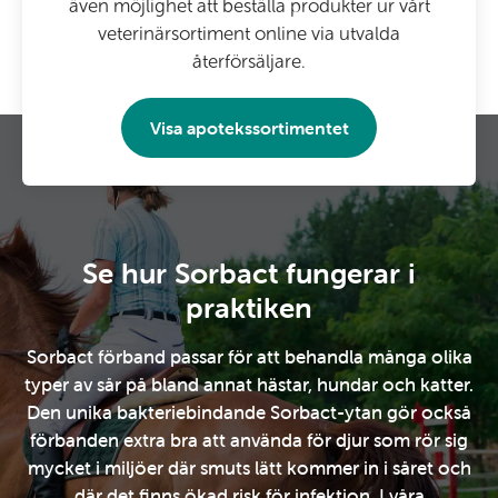
även möjlighet att beställa produkter ur vårt
veterinärsortiment online via utvalda
återförsäljare.
Visa apotekssortimentet
Se hur Sorbact fungerar i
praktiken
Sorbact förband passar för att behandla många olika
typer av sår på bland annat hästar, hundar och katter.
Den unika bakteriebindande Sorbact-ytan gör också
förbanden extra bra att använda för djur som rör sig
mycket i miljöer där smuts lätt kommer in i såret och
där det finns ökad risk för infektion. I våra