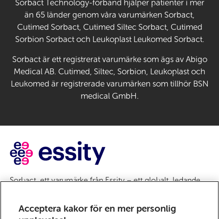
Sorbact Technology-förband hjälper patienter i mer
än 65 länder genom våra varumärken Sorbact,
Cutimed Sorbact, Cutimed Siltec Sorbact, Cutimed
Sorbion Sorbact och Leukoplast Leukomed Sorbact.
Sorbact är ett registrerat varumärke som ägs av Abigo
Medical AB. Cutimed, Siltec, Sorbion, Leukoplast och
Leukomed är registrerade varumärken som tillhör BSN
medical GmbH.
Sorbact, ett varumärke från Essity – ett globalt, ledande
hygien- och hälsobolag. Varje dag använder en miljard
människor världen över våra produkter, lösningar och
Acceptera kakor för en mer personlig
tjänster. Vårt syfte är att bryta barriärer för välbefinnande,