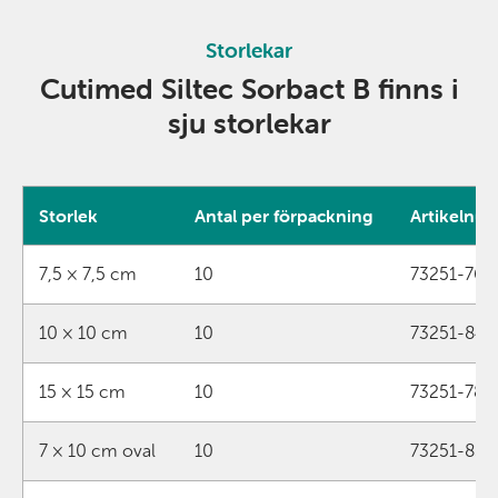
Storlekar
Cutimed Siltec Sorbact B finns i
sju storlekar
Storlek
Antal per förpackning
Artikelnu
Produktdata för Cutimed Siltec Sorbact B
7,5 × 7,5 cm
10
73251-76
10 × 10 cm
10
73251-84
15 × 15 cm
10
73251-78
7 × 10 cm oval
10
73251-85