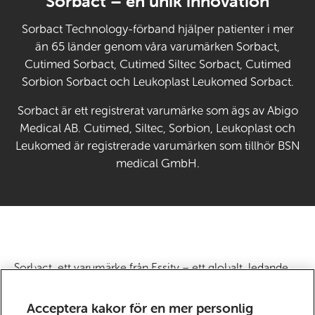
Sorbact – en unik innovation
Sorbact Technology-förband hjälper patienter i mer
än 65 länder genom våra varumärken Sorbact,
Cutimed Sorbact, Cutimed Siltec Sorbact, Cutimed
Sorbion Sorbact och Leukoplast Leukomed Sorbact.
Sorbact är ett registrerat varumärke som ägs av Abigo
Medical AB. Cutimed, Siltec, Sorbion, Leukoplast och
Leukomed är registrerade varumärken som tillhör BSN
medical GmbH.
Sorbact, ett varumärke från Essity – ett globalt, ledande
hygien- och hälsobolag. Varje dag använder en miljard
människor världen över våra produkter, lösningar och
Acceptera kakor för en mer personlig