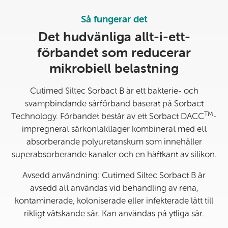
Så fungerar det
Det hudvänliga allt-i-ett-
förbandet som reducerar
mikrobiell belastning
Cutimed Siltec Sorbact B är ett bakterie- och
svampbindande sårförband baserat på Sorbact
TM
Technology. Förbandet består av ett Sorbact DACC
-
impregnerat sårkontaktlager kombinerat med ett
absorberande polyuretanskum som innehåller
superabsorberande kanaler och en häftkant av silikon.
Avsedd användning: Cutimed Siltec Sorbact B är
avsedd att användas vid behandling av rena,
kontaminerade, koloniserade eller infekterade lätt till
rikligt vätskande sår. Kan användas på ytliga sår.