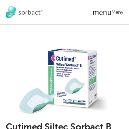
Gå till innehåll
Meny
Cutimed Siltec Sorbact B