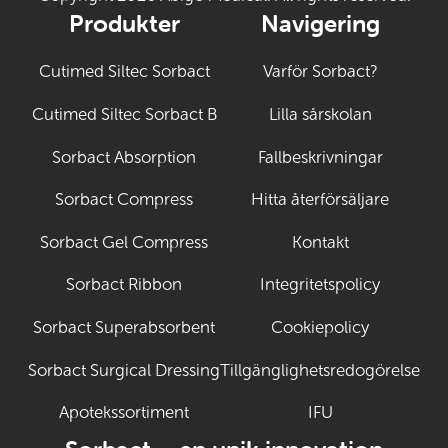
Produkter
Navigering
Cutimed Siltec Sorbact
Varför Sorbact?
Cutimed Siltec Sorbact B
Lilla sårskolan
Sorbact Absorption
Fallbeskrivningar
Sorbact Compress
Hitta återförsäljare
Sorbact Gel Compress
Kontakt
Sorbact Ribbon
Integritetspolicy
Sorbact Superabsorbent
Cookiepolicy
Sorbact Surgical Dressing
Tillgänglighetsredogörelse
Apotekssortiment
IFU
(Öppnas i ny fli