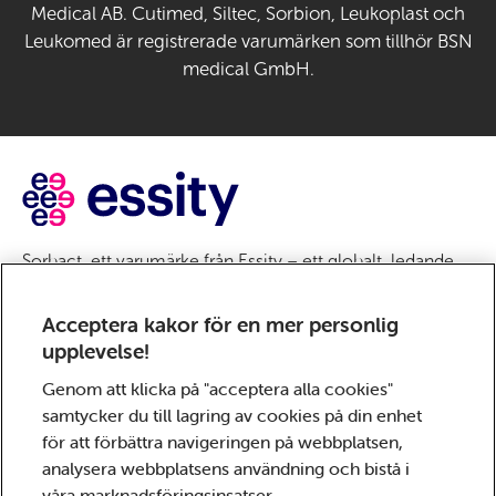
Medical AB. Cutimed, Siltec, Sorbion, Leukoplast och
Leukomed är registrerade varumärken som tillhör BSN
medical GmbH.
Sorbact, ett varumärke från Essity – ett globalt, ledande
hygien- och hälsobolag. Varje dag använder en miljard
människor världen över våra produkter, lösningar och
Acceptera kakor för en mer personlig
tjänster. Vårt syfte är att bryta barriärer för välbefinnande,
upplevelse!
för såväl konsumenter, patienter, vårdgivare och kunder
Genom att klicka på "acceptera alla cookies"
som för samhället. Försäljningen sker i cirka 150 länder
samtycker du till lagring av cookies på din enhet
under de globalt ledande varumärkena TENA och Tork
för att förbättra navigeringen på webbplatsen,
samt andra starka varumärken, som Actimove, Cutimed,
analysera webbplatsens användning och bistå i
JOBST, Knix, Leukoplast, Libero, Libresse, Lotus,
våra marknadsföringsinsatser.