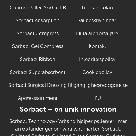
Cutimed Siltec Sorbact B
Lilla sårskolan
Sorbact Absorption
Fallbeskrivningar
Sorbact Compress
Hitta återförsäljare
Sorbact Gel Compress
Kontakt
Sorbact Ribbon
Integritetspolicy
Sorbact Superabsorbent
Cookiepolicy
Sorbact Surgical Dressing
Tillgänglighetsredogörelse
Apotekssortiment
IFU
(Öppnas i ny fli
Sorbact – en unik innovation
Sorbact Technology-förband hjälper patienter i mer
än 65 länder genom våra varumärken Sorbact,