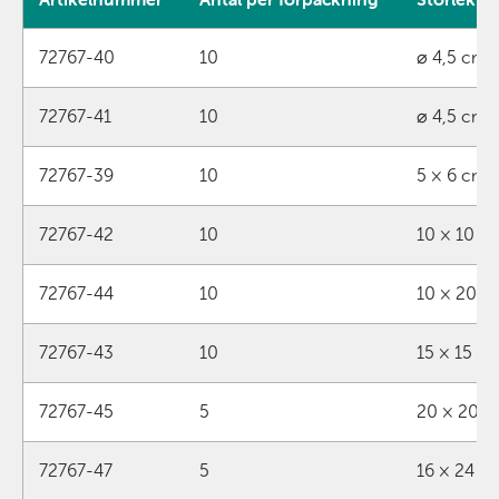
Produktdata för Cutimed Siltec Sorbact
72767-40
10
⌀ 4,5 cm s
72767-41
10
⌀ 4,5 cm
72767-39
10
5 × 6 cm
72767-42
10
10 × 10 c
72767-44
10
10 × 20 c
72767-43
10
15 × 15 c
72767-45
5
20 × 20 
72767-47
5
16 × 24 c